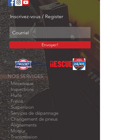
Inscrivez-vous / Register
Envoyer!
NOS SERVICES
-
Mécanique
-
Inspections
-
Huile
-
Freins
- Suspension
- Services de dépannage
- Changement de pneus
- Alignements
-
Moteur
-
Transmission