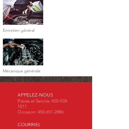
Entretien général
Mécanique générale
APPELEZ-NOUS
Pièces et Service:
450-928-
1011
Occasion:
450-651-2886
COURRIEL