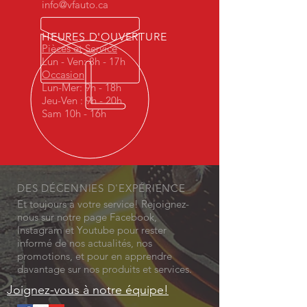
info@vfauto.ca
HEURES D'OUVERTURE
Pièces et Service
Lun - Ven: 8h - 17h
Occasion
Lun-Mer: 9h - 18h
Jeu-Ven : 9h - 20h
Sam 10h - 16h
DES DÉCENNIES D'EXPÉRIENCE
Et toujours à votre service! Rejoignez-
nous sur notre page Facebook,
Instagram et Youtube pour rester
informé de nos actualités, nos
promotions, et pour en apprendre
davantage sur nos produits et services.
Joignez-vous à notre équipe!