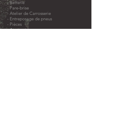
- Batterie
-
Pare-brise
-
Atelier de Carrosserie
-
Entreposage de pneus
-
Pièces
-
Accessoires
-
Pneus
- Tuning
-
Esthétique auto
-
Ventes d'auto neuves
- Ventes d'auto d'occasion
-
Achat d'auto d'occasion
-
Véhicules de collection
-
Taxi
-
Commercial
-
Politique de confidentialité
SIÈGE SOCIAL
GROUPE VF AUTO
1616, rue Verchères
Longueuil, QC J4K 2Z7
VF AUTO MÉCANIQUE