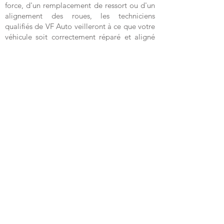
force, d'un remplacement de ressort ou d'un
alignement des roues, les techniciens
qualifiés de VF Auto veilleront à ce que votre
véhicule soit correctement réparé et aligné
pour une conduite en toute sécurité.
Avantages d'une réparation de suspension en
temps opportun :
Sécurité améliorée : un système de
suspension fonctionnant correctement assure
une meilleure maniabilité et un meilleur
freinage, réduisant ainsi le risque d'accident.
Confort amélioré : un système de suspension
bien entretenu absorbe les chocs de la route,
vous offrant une conduite plus douce et plus
confortable.
Durée de vie du véhicule plus longue : des
réparations en temps opportun évitent
d'endommager davantage d'autres pièces
de votre véhicule, ce qui vous permet