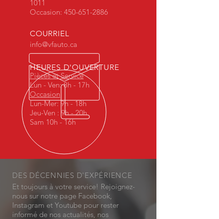
1011
Occasion:
450-651-2886
COURRIEL
info@vfauto.ca
HEURES D'OUVERTURE
Pièces et Service
Lun - Ven: 8h - 17h
Occasion
Lun-Mer: 9h - 18h
Jeu-Ven : 9h - 20h
Sam 10h - 16h
DES DÉCENNIES D'EXPÉRIENCE
Et toujours à votre service! Rejoignez-
nous sur notre page Facebook,
Instagram et Youtube pour rester
informé de nos actualités, nos