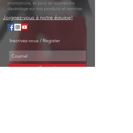
promotions, et pour en apprendre
davantage sur nos produits et services.
Joignez-vous à notre équipe!
Inscrivez-vous / Register
Envoyer!
NOS SERVICES
-
Mécanique
-
Inspections
-
Huile
-
Freins
- Suspension
- Services de dépannage