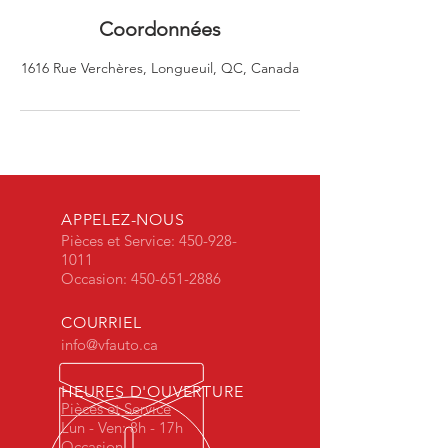
Coordonnées
1616 Rue Verchères, Longueuil, QC, Canada
APPELEZ-NOUS
Pièces et Service:
450-928-
1011
Occasion:
450-651-2886
COURRIEL
info@vfauto.ca
HEURES D'OUVERTURE
Pièces et Service
Lun - Ven: 8h - 17h
Occasion