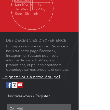
Lun-Mer: 9h - 18h
Jeu-Ven : 9h - 20h
Sam 10h - 16h
DES DÉCENNIES D'EXPÉRIENCE
Et toujours à votre service! Rejoignez-
nous sur notre page Facebook,
Instagram et Youtube pour rester
informé de nos actualités, nos
promotions, et pour en apprendre
davantage sur nos produits et services.
Joignez-vous à notre équipe!
Inscrivez-vous / Register