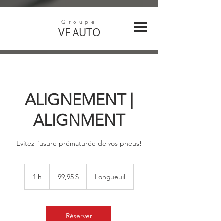
Groupe
VF
AUTO
ALIGNEMENT |
ALIGNMENT
Evitez l'usure prématurée de vos pneus!
99,95 dollars
canadiens
1 h
1
99,95 $
Longueuil
Réserver