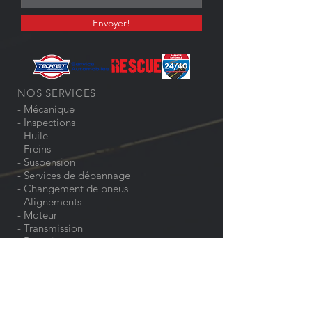
Envoyer!
NOS SERVICES
-
Mécanique
-
Inspections
-
Huile
-
Freins
- Suspension
- Services de dépannage
- Changement de pneus
- Alignements
-
Moteur
-
Transmission
- Batterie
-
Pare-brise
-
Atelier de Carrosserie
-
Entreposage de pneus
-
Pièces
-
Accessoires