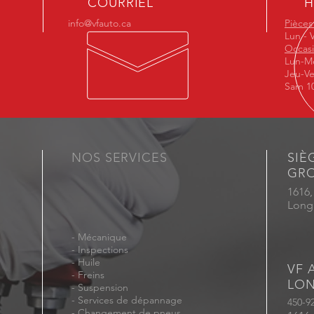
COURRIEL
H
info@vfauto.ca
Pièces
Lun - 
Occas
Lun-Me
Jeu-Ve
Sam 10
NOS SERVICES
SIÈ
GRO
1616,
Long
-
Mécanique
-
Inspections
-
Huile
VF 
-
Freins
LON
- Suspension
- Services de dépannage
450-9
- Changement de pneus