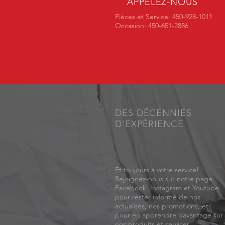
APPELEZ-NOUS
Pièces et Service: 450-928-1011
Occasion: 450-651-2886
DES DÉCENNIES
D'EXPÉRIENCE
Et toujours à votre service!
Rejoignez-nous sur notre page
Facebook, Instagram et Youtube
pour rester informé de nos
actualités, nos promotions, et
pour en apprendre davantage sur
nos produits et services.