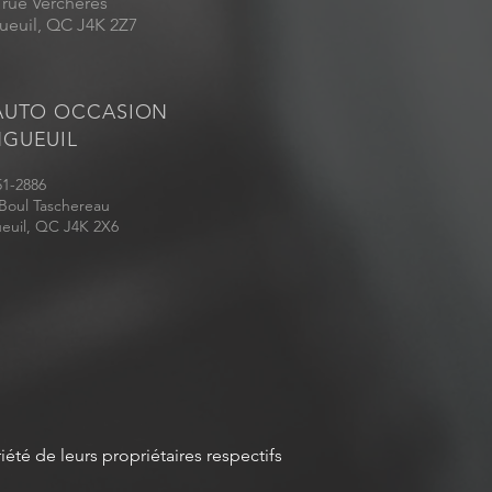
 rue Verchères
ueuil, QC J4K 2Z7
AUTO OCCASION
GUEUIL
51-2886
 Boul Taschereau
euil, QC J4K 2X6
iété de leurs propriétaires respectifs