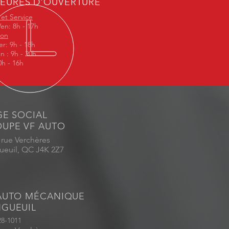
EURES D'OUVERTURE
 et Service
Ven: 8h - 17h
ion
r: 9h - 18h
n : 9h - 20h
h - 16h
GE SOCIAL
UPE VF AUTO
 rue Verchères
ueuil, QC J4K 2Z7
AUTO MÉCANIQUE
GUEUIL
28-1011