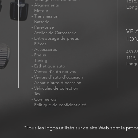
1616,
- Alignements
Long
-
Moteur
-
Transmission
- Batterie
-
Pare-brise
VF 
-
Atelier de Carrosserie
-
Entreposage de pneus
LON
-
Pièces
-
Accessoires
450-6
-
Pneus
1119,
- Tuning
Longu
-
Esthétique auto
-
Ventes d'auto neuves
- Ventes d'auto d'occasion
-
Achat d'auto d'occasion
-
Véhicules de collection
-
Taxi
-
Commercial
-
Politique de confidentialité
*Tous les logos utilisés sur ce site Web sont la propr