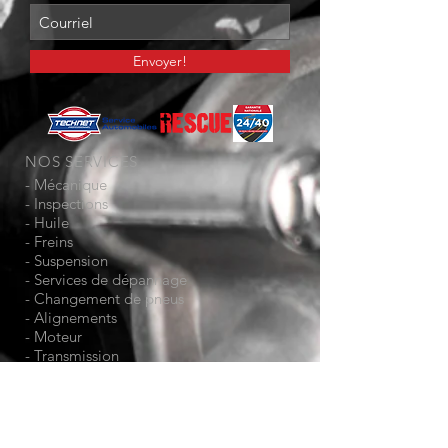
Envoyer!
NOS SERVICES
-
Mécanique
-
Inspections
-
Huile
-
Freins
- Suspension
- Services de dépannage
- Changement de pneus
- Alignements
-
Moteur
-
Transmission
- Batterie
-
Pare-brise
-
Atelier de Carrosserie
-
Entreposage de pneus