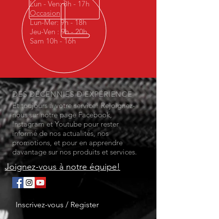
Lun - Ven: 8h - 17h
Occasion
Lun-Mer: 9h - 18h
Jeu-Ven : 9h - 20h
Sam 10h - 16h
DES DÉCENNIES D'EXPÉRIENCE
Et toujours à votre service! Rejoignez-
nous sur notre page Facebook,
Instagram et Youtube pour rester
informé de nos actualités, nos
promotions, et pour en apprendre
davantage sur nos produits et services.
Joignez-vous à notre équipe!
Inscrivez-vous / Register