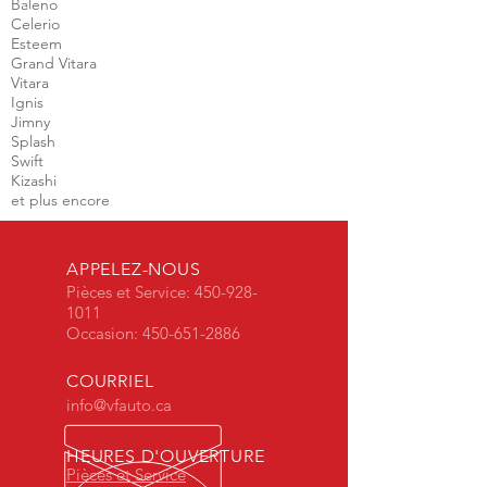
Baleno
Celerio
Esteem
Grand Vitara
Vitara
Ignis
Jimny
Splash
Swift
Kizashi
et plus encore
APPELEZ-NOUS
Pièces et Service:
450-928-
1011
Occasion:
450-651-2886
COURRIEL
info@vfauto.ca
HEURES D'OUVERTURE
Pièces et Service