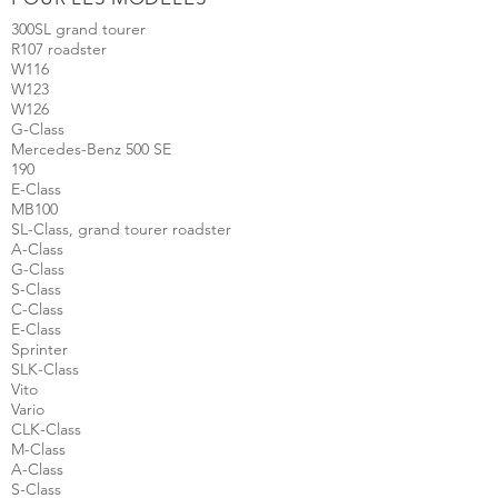
300SL grand tourer
R107 roadster
W116
W123
W126
G-Class
Mercedes-Benz 500 SE
190
E-Class
MB100
SL-Class, grand tourer roadster
A-Class
G-Class
S-Class
C-Class
E-Class
Sprinter
SLK-Class
Vito
Vario
CLK-Class
M-Class
A-Class
S-Class