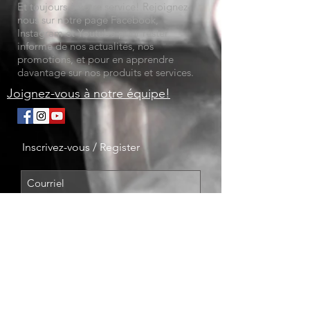
Et toujours à votre service! Rejoignez-
nous sur notre page Facebook,
Instagram et Youtube pour rester
informé de nos actualités, nos
promotions, et pour en apprendre
davantage sur nos produits et services.
Joignez-vous à notre équipe!
Inscrivez-vous / Register
Envoyer!
NOS SERVICES
-
Mécanique
-
Inspections