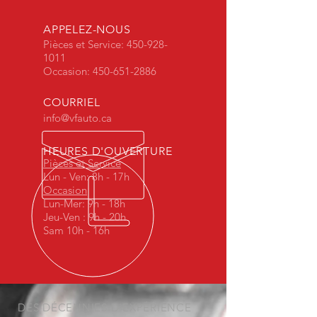
APPELEZ-NOUS
Pièces et Service:
450-928-
1011
Occasion:
450-651-2886
COURRIEL
info@vfauto.ca
HEURES D'OUVERTURE
Pièces et Service
Lun - Ven: 8h - 17h
Occasion
Lun-Mer: 9h - 18h
Jeu-Ven : 9h - 20h
Sam 10h - 16h
DES DÉCENNIES D'EXPÉRIENCE