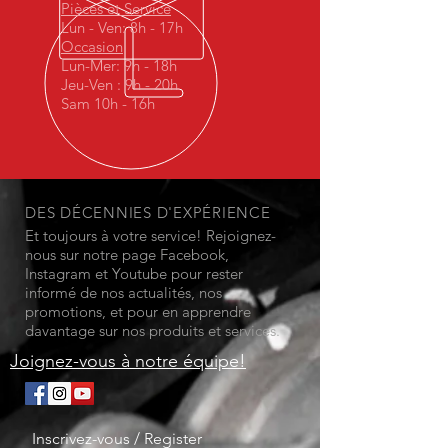
Pièces et Service
Lun - Ven: 8h - 17h
Occasion
Lun-Mer: 9h - 18h
Jeu-Ven : 9h - 20h
Sam 10h - 16h
DES DÉCENNIES D'EXPÉRIENCE
Et toujours à votre service! Rejoignez-
nous sur notre page Facebook,
Instagram et Youtube pour rester
informé de nos actualités, nos
promotions, et pour en apprendre
davantage sur nos produits et services.
Joignez-vous à notre équipe!
Inscrivez-vous / Register