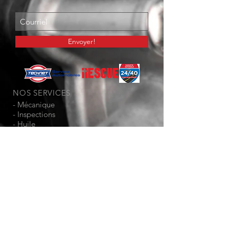
Envoyer!
NOS SERVICES
-
Mécanique
-
Inspections
-
Huile
-
Freins
- Suspension
- Services de dépannage
- Changement de pneus
- Alignements
-
Moteur
-
Transmission
- Batterie
-
Pare-brise
-
Atelier de Carrosserie