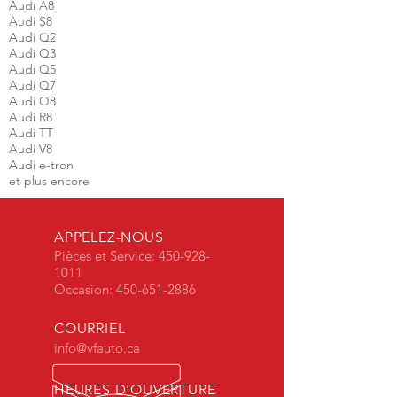
Audi A8
Audi S8
Audi Q2
Audi Q3
Audi Q5
Audi Q7
Audi Q8
Audi R8
Audi TT
Audi V8
Audi e-tron
et plus encore
APPELEZ-NOUS
Pièces et Service:
450-928-
1011
Occasion:
450-651-2886
COURRIEL
info@vfauto.ca
HEURES D'OUVERTURE