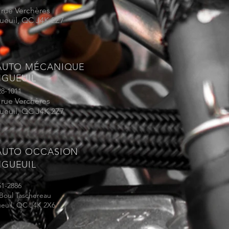
 rue Verchères
ueuil, QC J4K 2Z7
AUTO MÉCANIQUE
GUEUIL
28-1011
 rue Verchères
ueuil, QC J4K 2Z7
AUTO OCCASION
GUEUIL
51-2886
 Boul Taschereau
euil, QC J4K 2X6