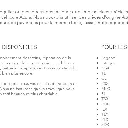
régulier ou des réparations majeures, nos mécaniciens spécia
re véhicule Acura. Nous pouvons utiliser des pièces d'origine 
urquoi payer plus pour la même chose, laissez notre équipe d’
 DISPONIBLES
POUR LE
mplacement des freins, réparation de la
Legend
 réparation de la transmission, problèmes
Integra
s, batterie, remplacement ou réparation du
NSX
t bien plus encore.
TL
CL
expert pour tous vos besoins d'entretien et
RSX
 Nous ne facturons que le travail que nous
MDX
 un tarif beaucoup plus abordable.
RL
TSX
RDX
ILX
TLX
RLX
ZDX