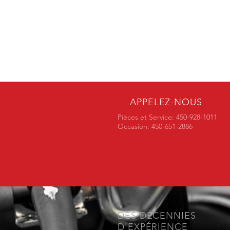
APPELEZ-NOUS
Pièces et Service: 450-928-1011
Occasion: 450-651-2886
DES DÉCENNIES
D'EXPÉRIENCE