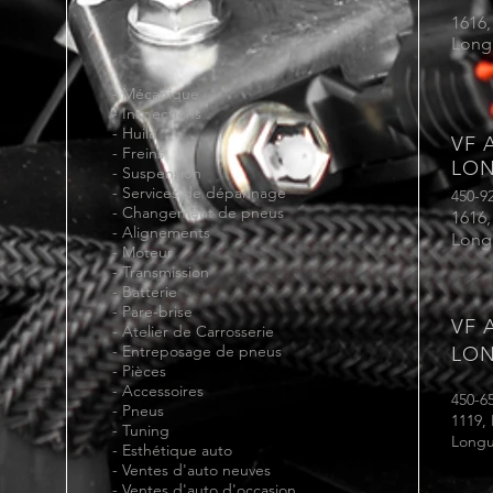
1616,
Long
-
Mécanique
-
Inspections
-
Huile
VF 
-
Freins
LON
- Suspension
- Services de dépannage
450-9
- Changement de pneus
1616,
- Alignements
Long
-
Moteur
-
Transmission
- Batterie
-
Pare-brise
VF 
-
Atelier de Carrosserie
-
Entreposage de pneus
LON
-
Pièces
-
Accessoires
450-6
-
Pneus
1119,
- Tuning
Longu
-
Esthétique auto
-
Ventes d'auto neuves
- Ventes d'auto d'occasion