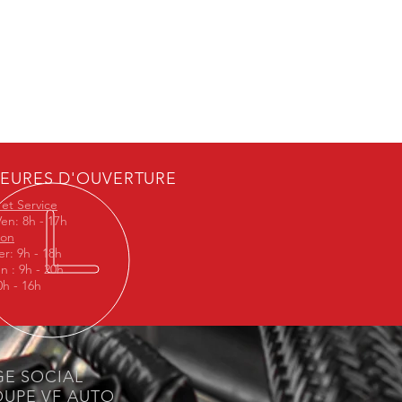
EURES D'OUVERTURE
 et Service
Ven: 8h - 17h
ion
r: 9h - 18h
n : 9h - 20h
h - 16h
GE SOCIAL
UPE VF AUTO