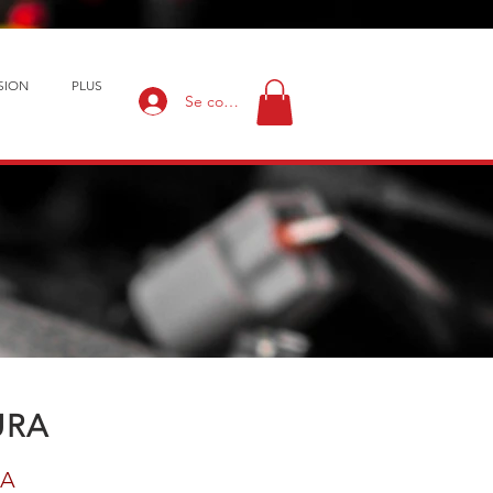
SION
PLUS
Se connecter
URA
RA