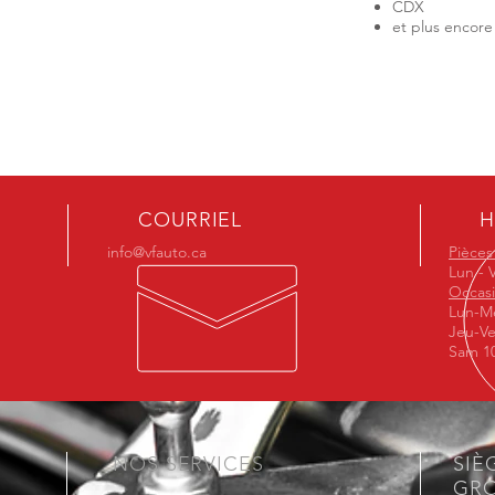
CDX
et plus encore
COURRIEL
H
info@vfauto.ca
Pièces
Lun - 
Occas
Lun-Me
Jeu-Ve
Sam 10
NOS SERVICES
SIÈ
GRO